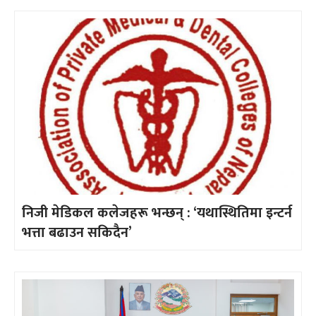
निजी मेडिकल कलेजहरू भन्छन् : ‘यथास्थितिमा इन्टर्न
भत्ता बढाउन सकिदैन’