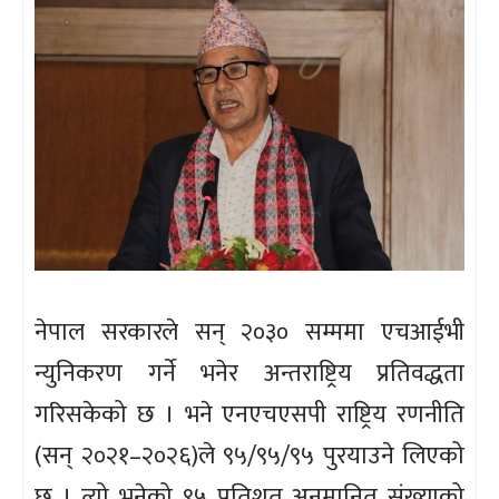
नेपाल सरकारले सन् २०३० सम्ममा एचआईभी
न्युनिकरण गर्ने भनेर अन्तराष्ट्रिय प्रतिवद्धता
गरिसकेको छ । भने एनएचएसपी राष्ट्रिय रणनीति
(सन् २०२१–२०२६)ले ९५/९५/९५ पुरयाउने लिएको
छ । त्यो भनेको ९५ प्रतिशत अनुमानित संख्याको