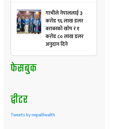
गाभीले नेपाललाई ३
करोड ९६ लाख डलर
बराबरको खोप र १
करोड ८० लाख डलर
अनुदान दिने
फेसबुक
ट्वीटर
Tweets by nepalihealth