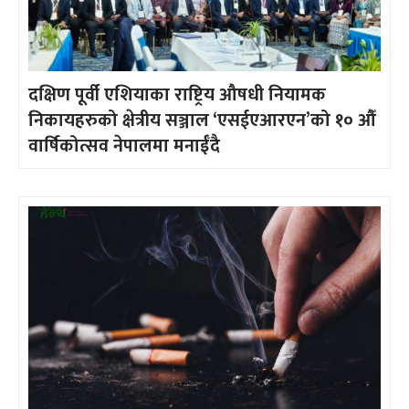
दक्षिण पूर्वी एशियाका राष्ट्रिय औषधी नियामक
निकायहरुको क्षेत्रीय सञ्जाल ‘एसईएआरएन’को १० औँ
वार्षिकोत्सव नेपालमा मनाईँदै