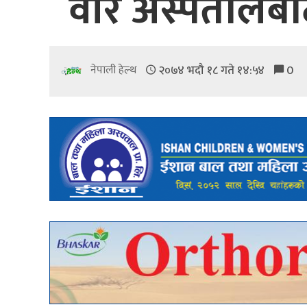
वीर अस्पतालबाट ‘
२०७४ भदौ १८ गते १४:५४
0
नेपाली हेल्थ