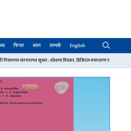
थ्य
फिचर
ब्लग
सम्पर्क
English
 प्रदेशमा बिस्तार, डिजिटल रूपान्तरण र गुणस्तरको आधार
रोकिएन चिकित्