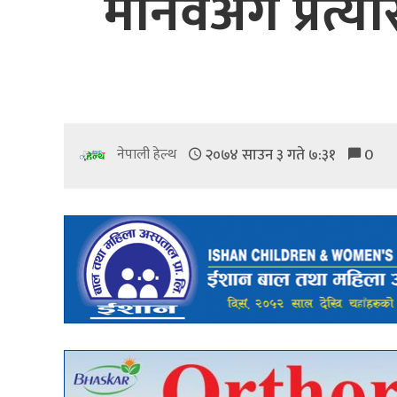
मानवअंग प्रत्य
२०७४ साउन ३ गते ७:३१
0
नेपाली हेल्थ