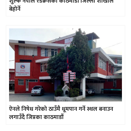
शुल्क नेपाल रेडक्रसको काठमाडौँ जिल्ला शाखाले
बेहोर्ने
ऐनले निषेध गरेको ठाउँमै धूमपान गर्ने स्थल बनाउन
लगाउँदै जिप्रका काठमाडौँ