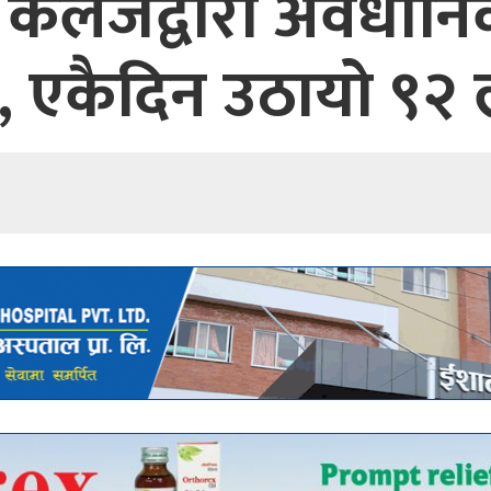
ङ कलेजद्वारा अवैधानिक
ना, एकैदिन उठायो ९२