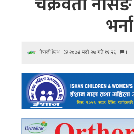
चक्रवर्ती नर्सि
भर्
२०७४ भदौ २७ गते ११:२६
1
नेपाली हेल्थ