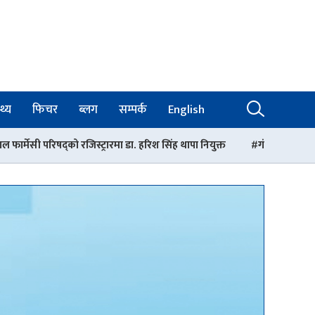
थ्य
फिचर
ब्लग
सम्पर्क
English
जिस्ट्रारमा डा. हरिश सिंह थापा नियुक्त
गंगालाल अस्पतालको निर्देशकमा डा. 