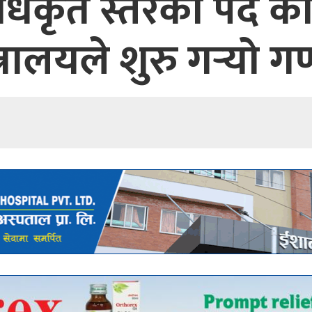
 अधिकृत स्तरको पद 
त्रालयले शुरु गऱ्यो 