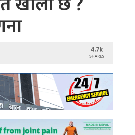
कति खाली छ ?
गणना
4.7k
SHARES