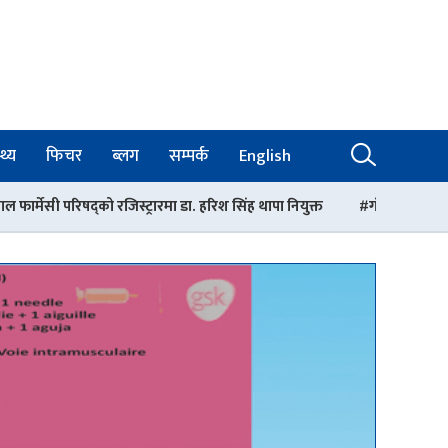
थ्य
फिचर
ब्लग
सम्पर्क
English
्रारमा डा. हरिश सिंह थापा नियुक्त
गंगालाल अस्पतालको निर्देशकमा डा. आशिष 