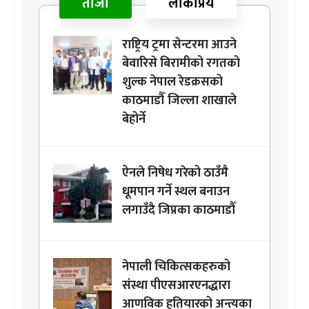
ताजा
लोकप्रिय
राष्ट्रिय ट्रमा सेन्टरमा आउने
बेवारिसे बिरामीको रगतको
शुल्क नेपाल रेडक्रसको
काठमाडौँ जिल्ला शाखाले
बेहोर्ने
ऐनले निषेध गरेको ठाउँमै
धूमपान गर्ने स्थल बनाउन
लगाउँदै जिप्रका काठमाडौँ
नेपाली चिकित्सकहरुको
संस्था पीएसआरएनद्धारा
आणविक हतियारको अन्त्यका