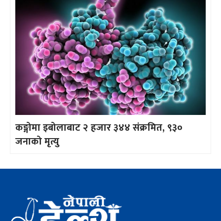
कङ्गोमा इबोलाबाट २ हजार ३४४ संक्रमित, ९३०
जनाको मृत्यु