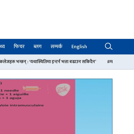
थ्य
फिचर
ब्लग
सम्पर्क
English
मा इन्टर्न भत्ता बढाउन सकिदैन’
माइतीघर मण्डलामा अनसनरत डा. डिल्ली ह