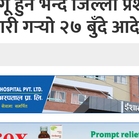
हुने भन्दै जिल्ला प
री गर्‍यो २७ बुँदे आ