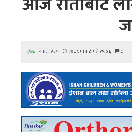
आज रातीबाट लागू 
जा
२०७८ माघ ४ गते १५:४६
0
नेपाली हेल्थ