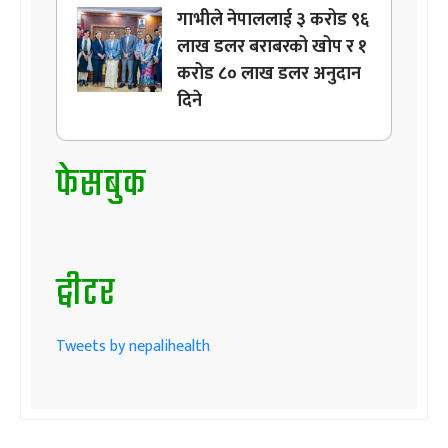
गाभीले नेपाललाई ३ करोड ९६
लाख डलर बराबरको खोप र १
करोड ८० लाख डलर अनुदान
दिने
फेसबुक
ट्वीटर
Tweets by nepalihealth