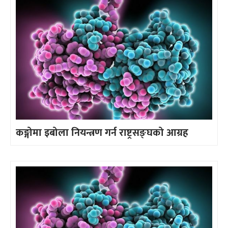
कङ्गोमा इबोला नियन्त्रण गर्न राष्ट्रसङ्घको आग्रह