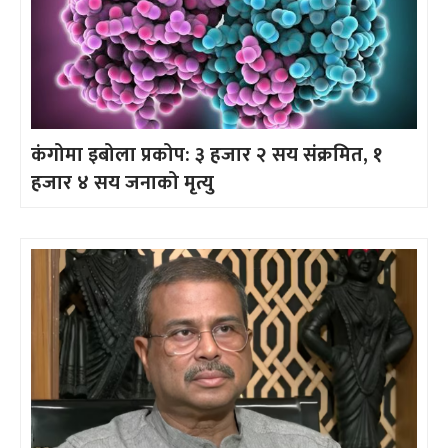
कंगोमा इबोला प्रकोप: ३ हजार २ सय संक्रमित, १
हजार ४ सय जनाको मृत्यु