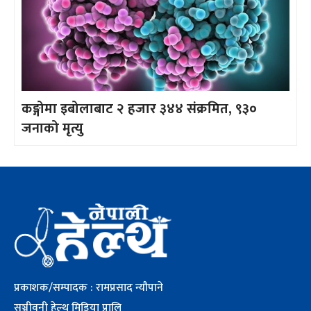
कङ्गोमा इबोलाबाट २ हजार ३४४ संक्रमित, ९३०
जनाको मृत्यु
प्रकाशक/सम्पादक : रामप्रसाद न्यौपाने
सञ्जीवनी हेल्थ मिडिया प्रालि