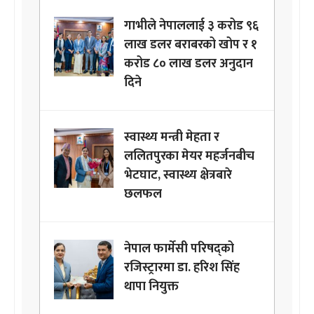
गाभीले नेपाललाई ३ करोड ९६
लाख डलर बराबरको खोप र १
करोड ८० लाख डलर अनुदान
दिने
स्वास्थ्य मन्त्री मेहता र
ललितपुरका मेयर महर्जनबीच
भेटघाट, स्वास्थ्य क्षेत्रबारे
छलफल
नेपाल फार्मेसी परिषद्को
रजिस्ट्रारमा डा. हरिश सिंह
थापा नियुक्त