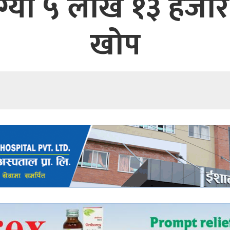
यो ५ लाख १३ हजार ड
खोप