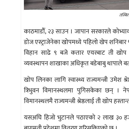
तस्बिर
काठमाडौँ, २३ साउन । जापान सरकारले कोभ्याक
डोज एस्ट्राजेनेका खोपमध्ये पहिलो खेप शनिब
विहान साढे ९ बजे कतार एयरबाट ती खोप काठ
व्यवस्थापन शाखाका अधिकृत बडेबाबु थापाले ब
खोप लिनका लागि स्वास्थ्य राज्यमन्त्री उमेश 
त्रिभुवन विमानस्थलमा पुगिसकेका छन् । न
विमानस्थलमै राज्यमन्त्री श्रेष्ठलाई ती खोप हस्तान
यसअघि हिजो भुटानले पठाएको २ लाख ३० हजा
बागमती प्रदेशमा वितरण गरिसकिएको छ ।