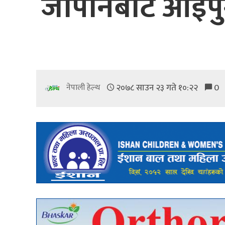
जापानबाट आइपुग्
२०७८ साउन २३ गते १०:२२
0
नेपाली हेल्थ