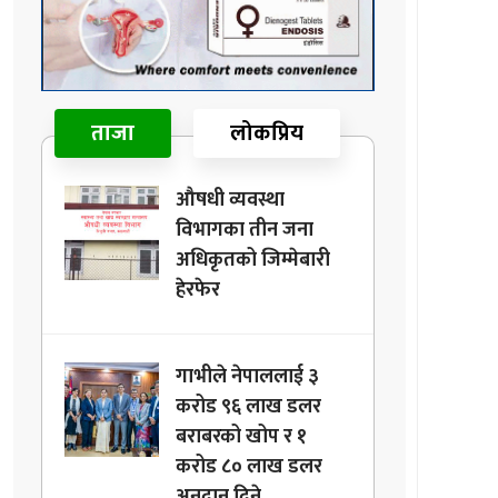
ताजा
लोकप्रिय
औषधी व्यवस्था
विभागका तीन जना
अधिकृतको जिम्मेबारी
हेरफेर
गाभीले नेपाललाई ३
करोड ९६ लाख डलर
बराबरको खोप र १
करोड ८० लाख डलर
अनुदान दिने