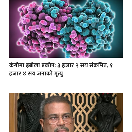
कंगोमा इबोला प्रकोप: ३ हजार २ सय संक्रमित, १
हजार ४ सय जनाको मृत्यु