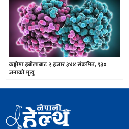
कङ्गोमा इबोलाबाट २ हजार ३४४ संक्रमित, ९३०
जनाको मृत्यु