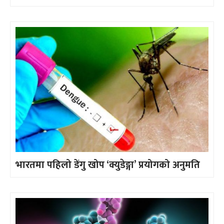
भारतमा पहिलो डेंगु खोप ‘क्युडेङ्गा’ प्रयोगको अनुमति