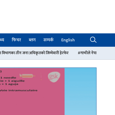
थ्य
फिचर
ब्लग
सम्पर्क
English
ृतको जिम्मेबारी हेरफेर
गाभीले नेपाललाई ३ करोड ९६ लाख डलर बराबरको