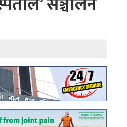
स्पताल’ सञ्चालन