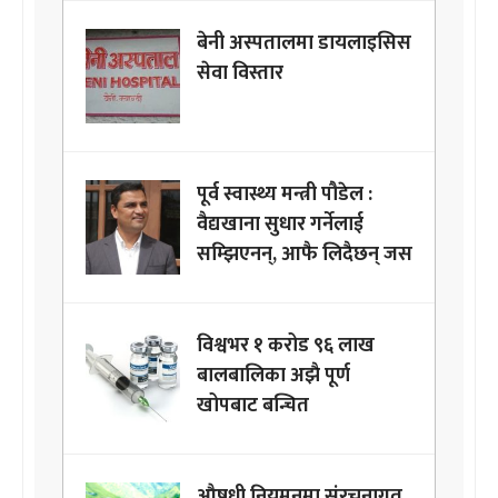
बेनी अस्पतालमा डायलाइसिस
सेवा विस्तार
पूर्व स्वास्थ्य मन्त्री पौडेल :
वैद्यखाना सुधार गर्नेलाई
सम्झिएनन्, आफै लिदैछन् जस
विश्वभर १ करोड ९६ लाख
बालबालिका अझै पूर्ण
खोपबाट बन्चित
औषधी नियमनमा संरचनागत