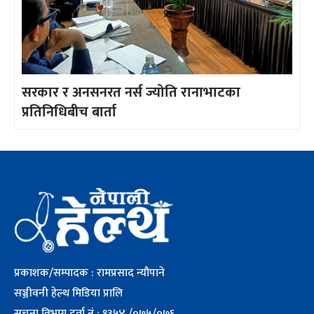
सरकार र अनसनरत नर्स ज्योति रानाभाटका
प्रतिनिधिबीच बार्ता
प्रकाशक/सम्पादक : रामप्रसाद न्यौपाने
सञ्जीवनी हेल्थ मिडिया प्रालि
सूचना विभाग दर्ता नं : १३५४ /०७५/०७६