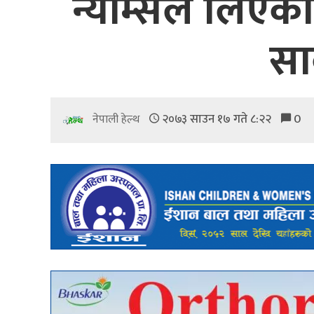
न्याम्सले लिएक
सा
२०७३ साउन १७ गते ८:२२
0
नेपाली हेल्थ