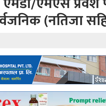
ो एमडी/एमएस प्रवेश 
र्वजनिक (नतिजा सह