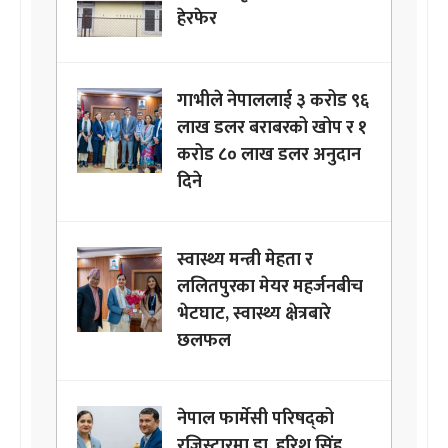
हेरफेर
गाभीले नेपाललाई ३ करोड ९६
लाख डलर बराबरको खोप र १
करोड ८० लाख डलर अनुदान
दिने
स्वास्थ्य मन्त्री मेहता र
ललितपुरका मेयर महर्जनबीच
भेटघाट, स्वास्थ्य क्षेत्रबारे
छलफल
नेपाल फार्मेसी परिषद्को
रजिस्ट्रारमा डा. हरिश सिंह