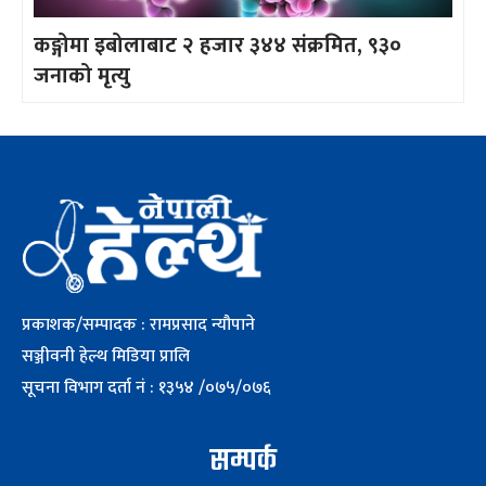
कङ्गोमा इबोलाबाट २ हजार ३४४ संक्रमित, ९३०
जनाको मृत्यु
प्रकाशक/सम्पादक : रामप्रसाद न्यौपाने
सञ्जीवनी हेल्थ मिडिया प्रालि
सूचना विभाग दर्ता नं : १३५४ /०७५/०७६
सम्पर्क