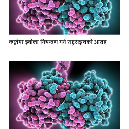
कङ्गोमा इबोला नियन्त्रण गर्न राष्ट्रसङ्घको आग्रह