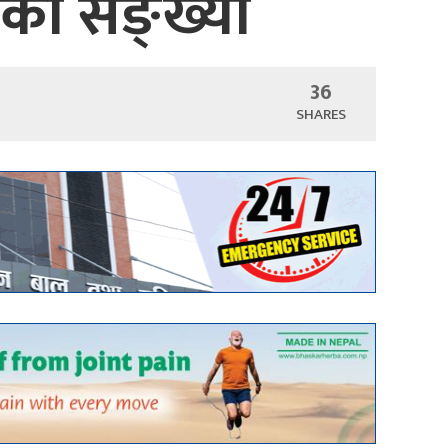
ीको सङ्ख्या
36
SHARES