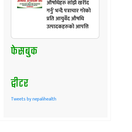
औषधिहरु सोझै खरीद
गर्नु’ भन्दै पत्राचार गरेको
प्रति आयुर्वेद औषधि
उत्पादकहरुको आपत्ति
फेसबुक
ट्वीटर
Tweets by nepalihealth