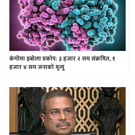
कंगोमा इबोला प्रकोप: ३ हजार २ सय संक्रमित, १
हजार ४ सय जनाको मृत्यु