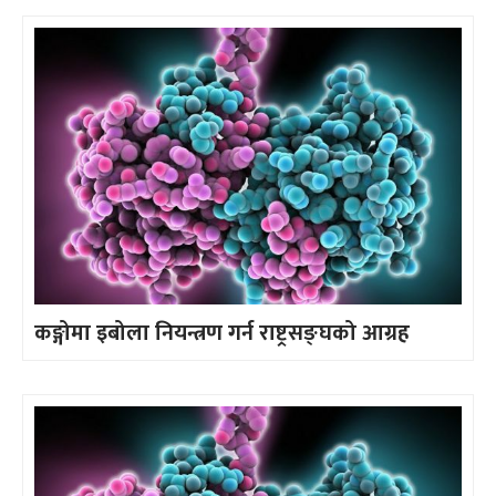
कङ्गोमा इबोला नियन्त्रण गर्न राष्ट्रसङ्घको आग्रह