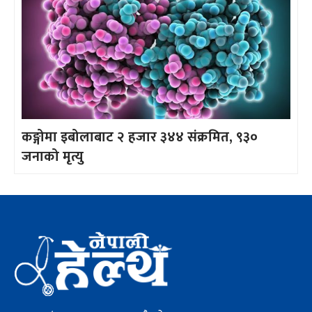
कङ्गोमा इबोलाबाट २ हजार ३४४ संक्रमित, ९३०
जनाको मृत्यु