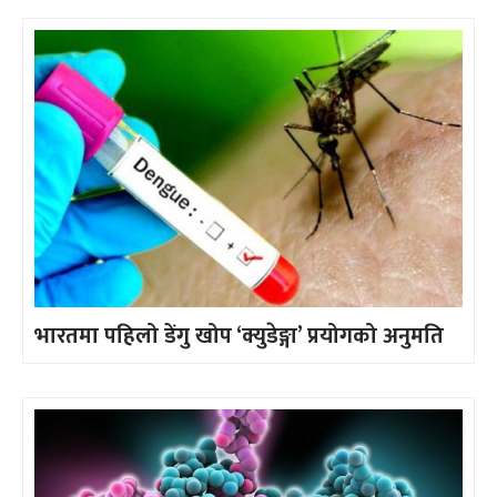
भारतमा पहिलो डेंगु खोप ‘क्युडेङ्गा’ प्रयोगको अनुमति