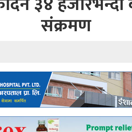
ैदिन ३४ हजारभन्दा 
संक्रमण