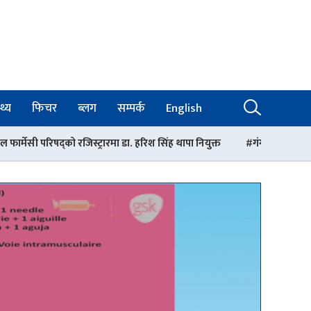
थ्य
फिचर
ब्लग
सम्पर्क
English
्रारमा डा. हरिश सिंह थापा नियुक्त
गंगालाल अस्पतालको निर्देशकमा डा. आशिष 