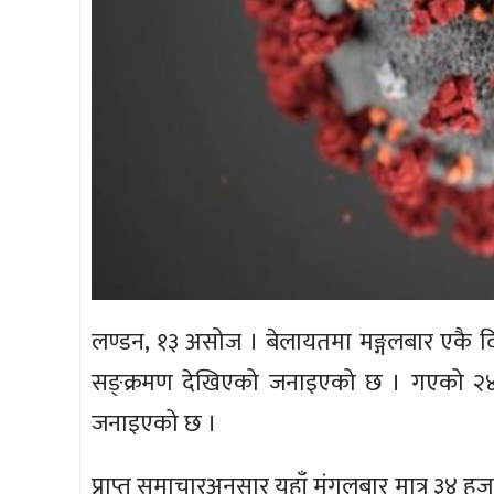
लण्डन, १३ असोज । बेलायतमा मङ्गलबार एकै 
सङ्क्रमण देखिएको जनाइएको छ । गएको २४ 
जनाइएको छ ।
प्राप्त समाचारअनुसार यहाँ मंगलबार मात्र ३४ 