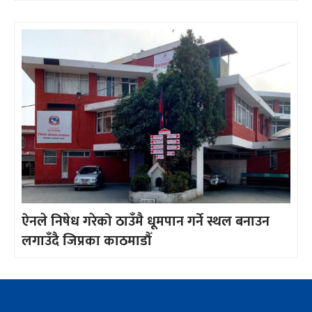
ऐनले निषेध गरेको ठाउँमै धूमपान गर्ने स्थल बनाउन
लगाउँदै जिप्रका काठमाडौँ