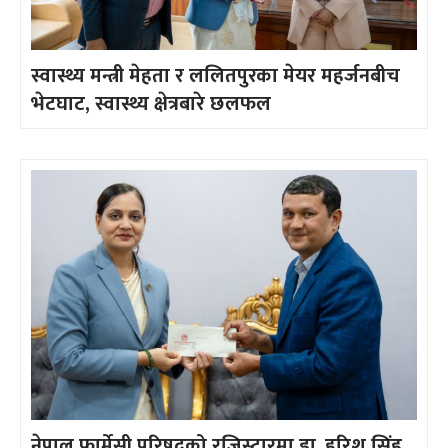
स्वास्थ्य मन्त्री मेहता र ललितपुरका मेयर महर्जनबीच
भेटघाट, स्वास्थ्य क्षेत्रबारे छलफल
नेपाल फार्मेसी परिषद्को रजिस्ट्रारमा डा. हरिश सिंह