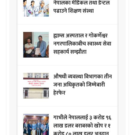
नेपालका मेडिकल तथा डेन्टल
पढाउने शिक्षण संस्था
ह्याम्स अस्पताल र गोकर्णेश्वर
नगरपालिकाबीच स्वास्थ्य सेवा
सहकार्य सम्झौता
औषधी व्यवस्था विभागका तीन
जना अधिकृतको जिम्मेबारी
हेरफेर
गाभीले नेपाललाई ३ करोड ९६
लाख डलर बराबरको खोप र १
करोड ८० लाख डलर अनुदान