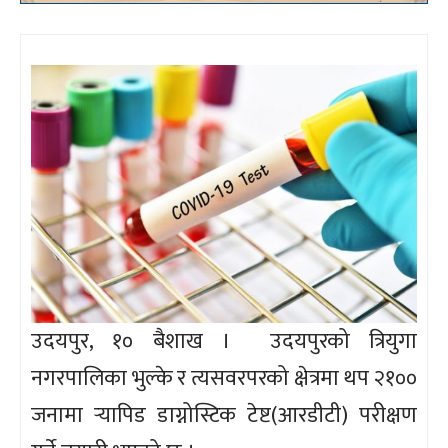
उदयपुर, १० बैशाख । उदयपुरको त्रियुगा
नगरपालिका भुल्के र त्यसवरपरको क्षेत्रमा थप २१००
जनामा र्‍यापिड डाग्नोस्टिक टेष्ट(आरडीटी) परीक्षण