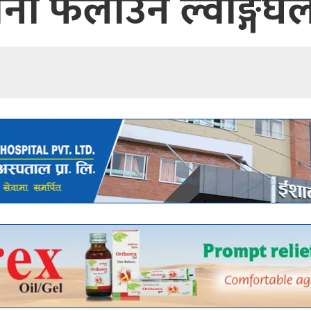
ा फैलाउन ल्वाङ्गघल