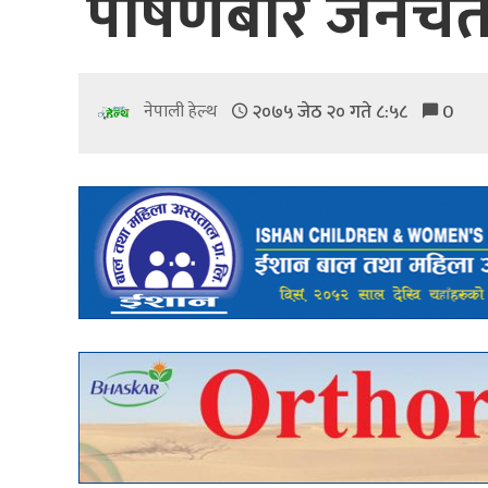
पोषणबारे जनचेतन
२०७५ जेठ २० गते ८:५८
0
नेपाली हेल्थ