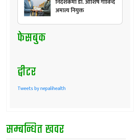
निर्देशकमा डा. आशिष गोविन्द
अमात्य नियुक्त
फेसबुक
ट्वीटर
Tweets by nepalihealth
सम्बन्धित खवर