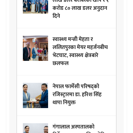
लाख डलर बराबरको खोप र १
करोड ८० लाख डलर अनुदान
दिने
स्वास्थ्य मन्त्री मेहता र
ललितपुरका मेयर महर्जनबीच
भेटघाट, स्वास्थ्य क्षेत्रबारे
छलफल
नेपाल फार्मेसी परिषद्को
रजिस्ट्रारमा डा. हरिश सिंह
थापा नियुक्त
गंगालाल अस्पतालको