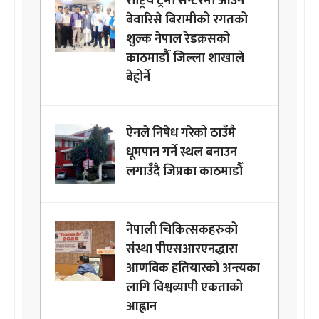
राष्ट्रिय ट्रमा सेन्टरमा आउने
बेवारिसे बिरामीको रगतको
शुल्क नेपाल रेडक्रसको
काठमाडौँ जिल्ला शाखाले
बेहोर्ने
ऐनले निषेध गरेको ठाउँमै
धूमपान गर्ने स्थल बनाउन
लगाउँदै जिप्रका काठमाडौँ
नेपाली चिकित्सकहरुको
संस्था पीएसआरएनद्धारा
आणविक हतियारको अन्त्यका
लागि विश्वव्यापी एकताको
आह्वान