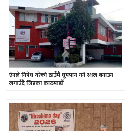
ऐनले निषेध गरेको ठाउँमै धूमपान गर्ने स्थल बनाउन
लगाउँदै जिप्रका काठमाडौँ