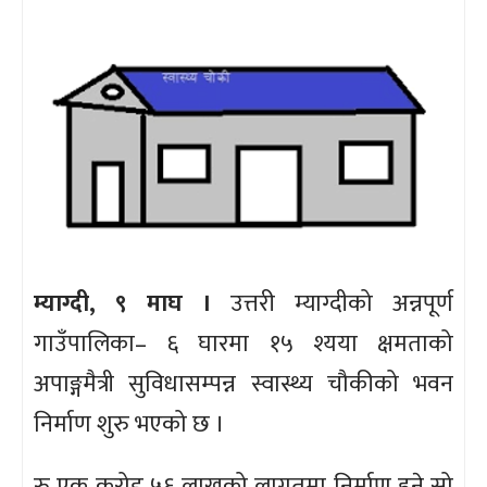
म्याग्दी, ९ माघ ।
उत्तरी म्याग्दीको अन्नपूर्ण
गाउँपालिका– ६ घारमा १५ श्यया क्षमताको
अपाङ्गमैत्री सुविधासम्पन्न स्वास्थ्य चौकीको भवन
निर्माण शुरु भएको छ ।
रु एक करोड ५६ लाखको लागतमा निर्माण हुने सो