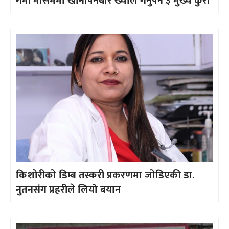
गर्मी मौसममा खानपिनबारे ख्याल गर्नुपर्ने ३ मुख्य कुरा
किशोरीको डिम्ब तस्करी प्रकरणमा जोडिएकी डा.
नुतनसंग प्रहरीले लियो बयान