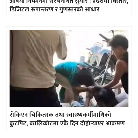
औषधी नियमनमा संरचनागत सुधार : प्रदेशमा बिस्तार,
डिजिटल रूपान्तरण र गुणस्तरको आधार
रोकिएन चिकित्सक तथा स्वास्थ्यकर्मीमाथिको
कुटपिट, कालिकोटमा एकै दिन दोहोर्‍याएर आक्रमण