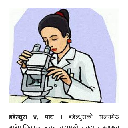
डडेल्धुरा ४, माघ ।
डडेल्धुराको अजयमेरु
गाउँपालिकाका ६ वटा वडामध्ये ५ वडाका स्वास्थ्य