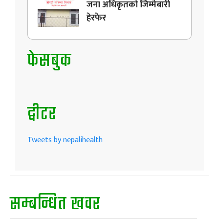
जना अधिकृतको जिम्मेबारी
हेरफेर
फेसबुक
ट्वीटर
Tweets by nepalihealth
सम्बन्धित खवर