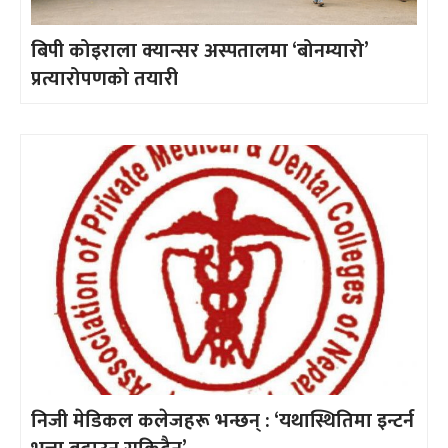
बिपी कोइराला क्यान्सर अस्पतालमा ‘बोनम्यारो’
प्रत्यारोपणको तयारी
निजी मेडिकल कलेजहरू भन्छन् : ‘यथास्थितिमा इन्टर्न