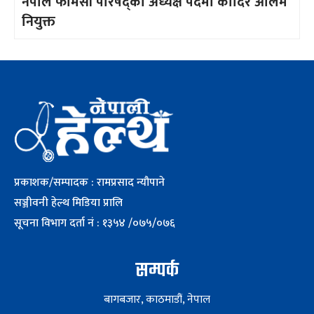
नेपाल फार्मेसी परिषद्को अध्यक्ष पदमा कादिर आलम
नियुक्त
प्रकाशक/सम्पादक : रामप्रसाद न्यौपाने
सञ्जीवनी हेल्थ मिडिया प्रालि
सूचना विभाग दर्ता नं : १३५४ /०७५/०७६
सम्पर्क
बागबजार, काठमाडौं, नेपाल