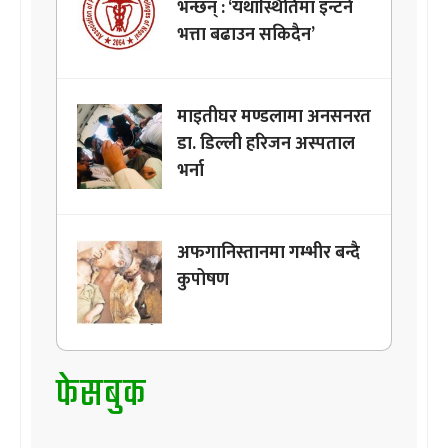
भन्छन् : ‘यथास्थितिमा इन्टर्न
भत्ता बढाउन सकिदैन’
माइतीघर मण्डलामा अनसनरत
डा. डिल्ली हरिजन अस्पताल
भर्ना
अफगानिस्तानमा गम्भीर बन्दै
कुपोषण
फेसबुक