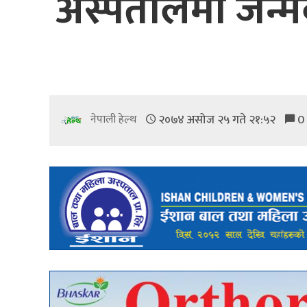
अस्पतालमा जन्म
२०७४ असोज २५ गते २१:५२
0
नेपाली हेल्थ