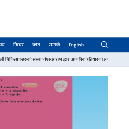
थ्य
फिचर
ब्लग
सम्पर्क
English
ा पीएसआरएनद्धारा आणविक हतियारको अन्त्यका लागि विश्वव्यापी एकताको आह्वान