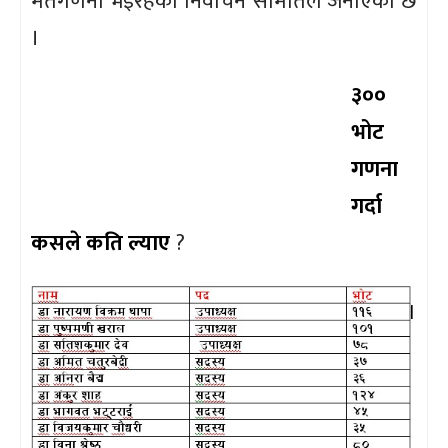
मतगणना भइरहेको निर्वाचन समितिले जनाएको छ
।
३००
भोट
गणना
गर्दा
कसले कति ल्याए
?