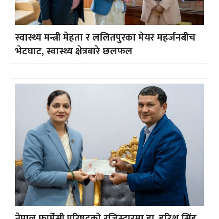
स्वास्थ्य मन्त्री मेहता र ललितपुरका मेयर महर्जनबीच
भेटघाट, स्वास्थ्य क्षेत्रबारे छलफल
नेपाल फार्मेसी परिषद्को रजिस्ट्रारमा डा. हरिश सिंह