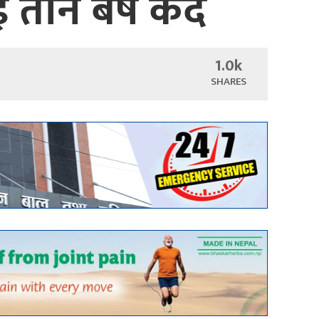
 तीन बर्ष कैद
1.0k
SHARES