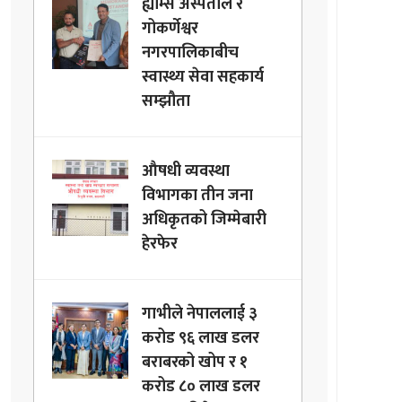
ह्याम्स अस्पताल र
गोकर्णेश्वर
नगरपालिकाबीच
स्वास्थ्य सेवा सहकार्य
सम्झौता
औषधी व्यवस्था
विभागका तीन जना
अधिकृतको जिम्मेबारी
हेरफेर
गाभीले नेपाललाई ३
करोड ९६ लाख डलर
बराबरको खोप र १
करोड ८० लाख डलर