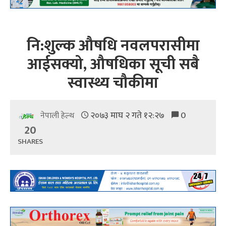
नि:शुल्क औषधि नवलपरासीमा
आईसक्यो, औषधिका सूची सबै
स्वास्थ्य चौकीमा
२०७३ माघ २ गते १२:२७
0
नेपाली हेल्थ
20
SHARES