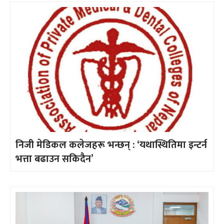
निजी मेडिकल कलेजहरू भन्छन् : ‘यथास्थितिमा इन्टर्न
भत्ता बढाउन सकिदैन’