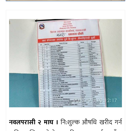
नवलपरासी २ माघ ।
नि:शुल्क औषधि खरीद गर्न