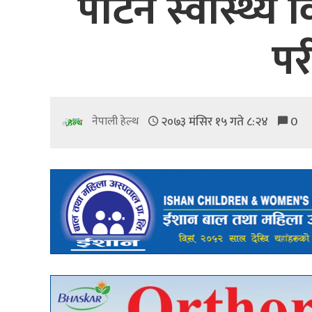
पाटन स्वास्थ्य व
पर
२०७३ मंसिर १५ गते ८:२४
0
नेपाली हेल्थ