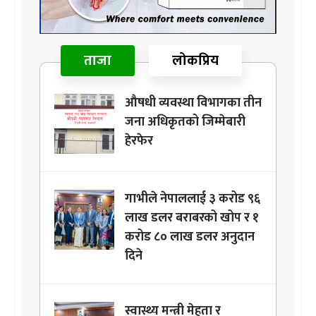
ताजा
लोकप्रिय
औषधी व्यवस्था विभागका तीन
जना अधिकृतको जिम्मेबारी
हेरफेर
गाभीले नेपाललाई ३ करोड ९६
लाख डलर बराबरको खोप र १
करोड ८० लाख डलर अनुदान
दिने
स्वास्थ्य मन्त्री मेहता र