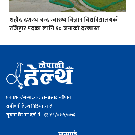
शहीद दशरथ चन्द स्वास्थ्य विज्ञान विश्वविद्यालयको
रजिष्ट्रार पदका लागि १० जनाको दरखास्त
प्रकाशक/सम्पादक : रामप्रसाद न्यौपाने
सञ्जीवनी हेल्थ मिडिया प्रालि
सूचना विभाग दर्ता नं : १३५४ /०७५/०७६