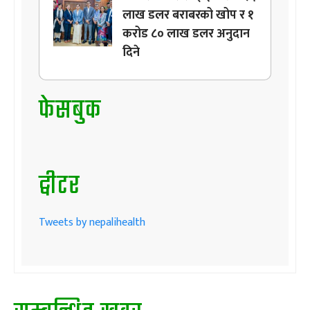
लाख डलर बराबरको खोप र १
करोड ८० लाख डलर अनुदान
दिने
फेसबुक
ट्वीटर
Tweets by nepalihealth