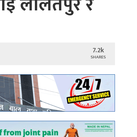
लाई ललितपुर र
7.2k
SHARES