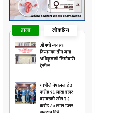
ताजा
लोकप्रिय
औषधी व्यवस्था
विभागका तीन जना
अधिकृतको जिम्मेबारी
हेरफेर
गाभीले नेपाललाई ३
करोड ९६ लाख डलर
बराबरको खोप र १
करोड ८० लाख डलर
अनुदान दिने