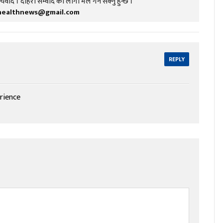
यवाद । दोहरो संम्वाद को लागी मेल गर्न सक्नु हुन्छ ।
healthnews@gmail.com
REPLY
erience