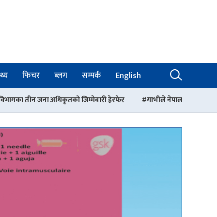
थ्य
फिचर
ब्लग
सम्पर्क
English
जिम्मेबारी हेरफेर
गाभीले नेपाललाई ३ करोड ९६ लाख डलर बराबरको खोप 