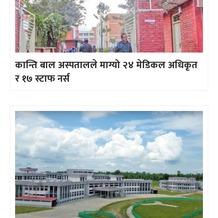
कान्ति बाल अस्पतालले माग्यो २४ मेडिकल अधिकृत
र १७ स्टाफ नर्स