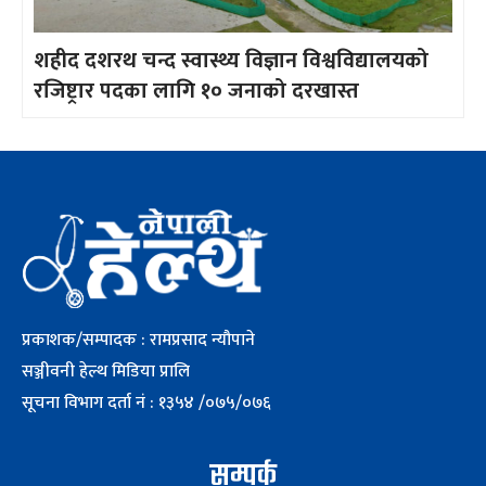
शहीद दशरथ चन्द स्वास्थ्य विज्ञान विश्वविद्यालयको
रजिष्ट्रार पदका लागि १० जनाको दरखास्त
प्रकाशक/सम्पादक : रामप्रसाद न्यौपाने
सञ्जीवनी हेल्थ मिडिया प्रालि
सूचना विभाग दर्ता नं : १३५४ /०७५/०७६
सम्पर्क