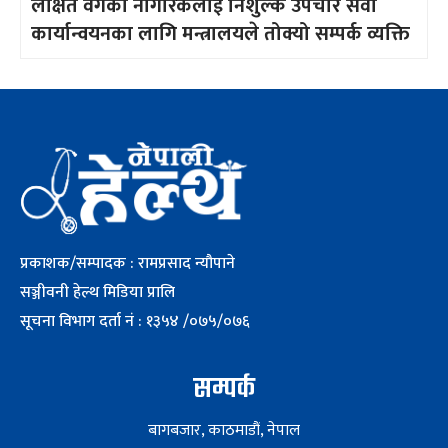
लक्षित वर्गका नागरिकलाई निशुल्क उपचार सेवा
कार्यान्वयनका लागि मन्त्रालयले तोक्यो सम्पर्क व्यक्ति
प्रकाशक/सम्पादक : रामप्रसाद न्यौपाने
सञ्जीवनी हेल्थ मिडिया प्रालि
सूचना विभाग दर्ता नं : १३५४ /०७५/०७६
सम्पर्क
बागबजार, काठमाडौं, नेपाल