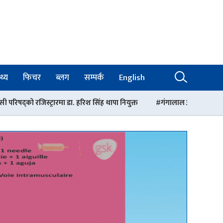
थ्य
फिचर
ब्लग
सम्पर्क
English
मा डा. हरिश सिंह थापा नियुक्त
गंगालाल अस्पतालको निर्देशकमा डा. आशिष गोवि