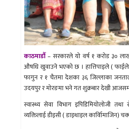
काठमाडौँ
– सरकारले यो वर्ष १ करोड ३० लाख
औषधि खुवाउने भएको छ । हात्तिपाइले ( फाईलेर
फागुन र १ चैतमा देशका ३६ जिल्लाका जनताल
उदयपुर र मोरङमा भने गत शुक्रबार देखी आजसम्
स्वास्थ्य सेवा विभाग इपिडिमियोलोजी तथा 
व्यक्तिलाई डीइसी ( डाइथाइल कार्विामाजिन) चक