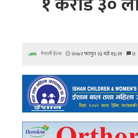
१ करोड ३० ल
२०७२ फागुन २३ गते १६:२१
0
नेपाली हेल्थ