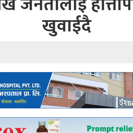
ाख जनतालाई हात्ती
खुवाईदै