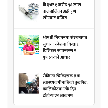
विश्वभर १ करोड ९६ लाख
बालबालिका अझै पूर्ण
खोपबाट बन्चित
औषधी नियमनमा संरचनागत
सुधार : प्रदेशमा बिस्तार,
डिजिटल रूपान्तरण र
गुणस्तरको आधार
रोकिएन चिकित्सक तथा
स्वास्थ्यकर्मीमाथिको कुटपिट,
कालिकोटमा एकै दिन
दोहोर्‍याएर आक्रमण