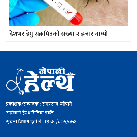
देशभर डेंगु संक्रमितको संख्या २ हजार नाघ्यो
प्रकाशक/सम्पादक : रामप्रसाद न्यौपाने
सञ्जीवनी हेल्थ मिडिया प्रालि
सूचना विभाग दर्ता नं : १३५४ /०७५/०७६