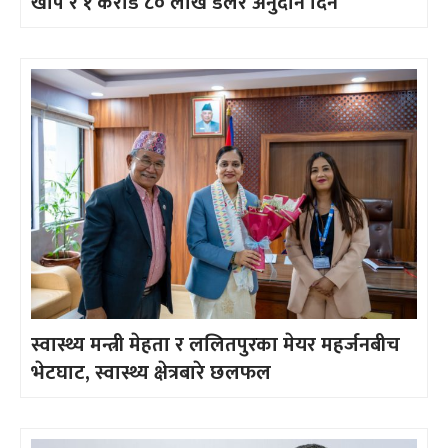
खोप र १ करोड ८० लाख डलर अनुदान दिने
स्वास्थ्य मन्त्री मेहता र ललितपुरका मेयर महर्जनबीच
भेटघाट, स्वास्थ्य क्षेत्रबारे छलफल